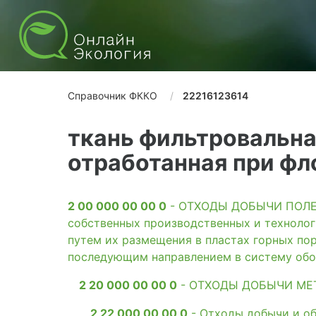
Справочник ФККО
22216123614
ткань фильтровальна
отработанная при ф
2 00 000 00 00 0
- ОТХОДЫ ДОБЫЧИ ПОЛЕЗН
собственных производственных и технолог
путем их размещения в пластах горных пор
последующим направлением в систему обо
2 20 000 00 00 0
- ОТХОДЫ ДОБЫЧИ МЕ
2 22 000 00 00 0
- Отходы добычи и о