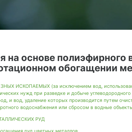
я на основе полиэфирного 
лотационном обогащении м
ЫХ ИСКОПАЕМЫХ (за исключением вод, использованн
ических нужд при разведке и добыче углеводородного
од, и вод, удаление которых производится путем очис
ротного водоснабжения или сбросом в водные объект
ТАЛЛИЧЕСКИХ РУД
богащения руд цветных металлов