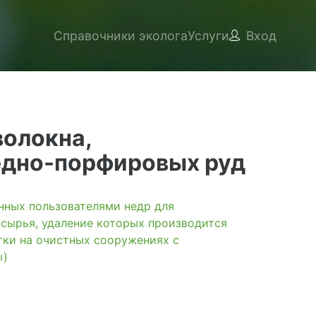
Справочники эколога
Услуги
Вход
волокна,
едно-порфировых руд
ых пользователями недр для
 сырья, удаление которых производится
тки на очистных сооружениях с
ы)