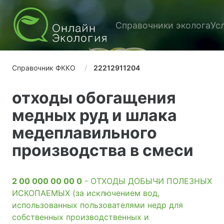
Справочники эколога
Ус
Справочник ФККО
22212911204
отходы обогащения
медных руд и шлака
медеплавильного
производства в смеси
2 00 000 00 00 0
- ОТХОДЫ ДОБЫЧИ ПОЛЕЗНЫХ
ИСКОПАЕМЫХ (за исключением вод,
использованных пользователями недр для
собственных производственных и