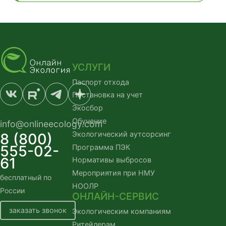
УСЛУГИ
Паспорт отхода
Постановка на учет
Экосбор
Обучение
info@onlineecology.com
Экологический аутсорсинг
8 (800)
555-02-
Программа ПЭК
61
Нормативы выбросов
Мероприятия при НМУ
бесплатный по
НООЛР
России
ОНЛАЙН-СЕРВИС
заказать звонок
Экологическим компаниям
Ритейлерам