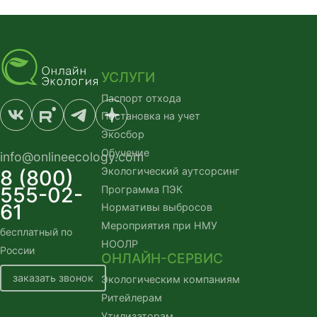
УСЛУГИ
Паспорт отхода
Постановка на учет
Экосбор
Обучение
info@onlineecology.com
Экологический аутсорсинг
8 (800)
555-02-
Программа ПЭК
61
Нормативы выбросов
Мероприятия при НМУ
бесплатный по
НООЛР
России
ОНЛАЙН-СЕРВИС
заказать звонок
Экологическим компаниям
Ритейлерам
Утилизаторам