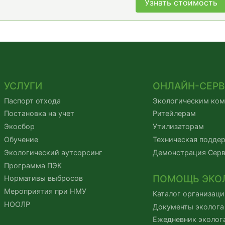
Узнать стоимость
УСЛУГИ
ОНЛАЙН-СЕР
Паспорт отхода
Экологическим ко
Постановка на учет
Ритейлерам
Экосбор
Утилизаторам
Обучение
Техническая подде
Экологический аутсорсинг
Демонстрация Сер
Программа ПЭК
ПОМОЩЬ ЭКО
Нормативы выбросов
Мероприятия при НМУ
Каталог организаци
НООЛР
Документы эколога
Ежедневник эколог