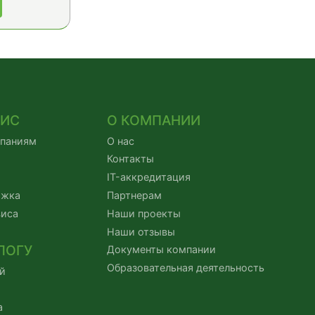
ВИС
О КОМПАНИИ
мпаниям
О нас
Контакты
IT-аккредитация
ржка
Партнерам
виса
Наши проекты
Наши отзывы
ЛОГУ
Документы компании
Образовательная деятельность
й
а