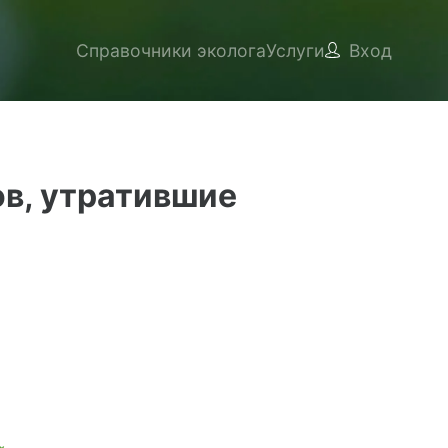
Справочники эколога
Услуги
Вход
ов, утратившие