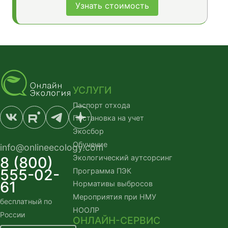
Узнать стоимость
УСЛУГИ
Паспорт отхода
Постановка на учет
Экосбор
Обучение
info@onlineecology.com
Экологический аутсорсинг
8 (800)
555-02-
Программа ПЭК
61
Нормативы выбросов
Мероприятия при НМУ
бесплатный по
НООЛР
России
ОНЛАЙН-СЕРВИС