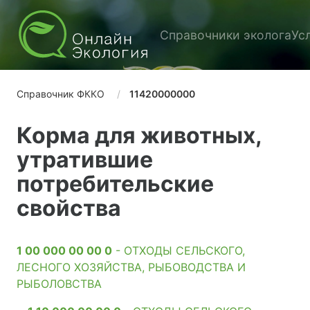
Справочники эколога
Ус
Справочник ФККО
11420000000
Корма для животных,
утратившие
потребительские
свойства
1 00 000 00 00 0
- ОТХОДЫ СЕЛЬСКОГО,
ЛЕСНОГО ХОЗЯЙСТВА, РЫБОВОДСТВА И
РЫБОЛОВСТВА