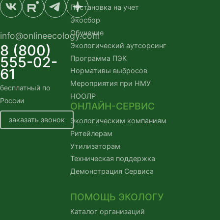
Постановка на учет
Экосбор
Обучение
info@onlineecology.com
Экологический аутсорсинг
8 (800)
555-02-
Программа ПЭК
61
Нормативы выбросов
Мероприятия при НМУ
бесплатный по
НООЛР
России
ОНЛАЙН-СЕРВИС
заказать звонок
Экологическим компаниям
Ритейлерам
Утилизаторам
Техническая поддержка
Демонстрация Сервиса
ПОМОЩЬ ЭКОЛОГУ
Каталог организаций