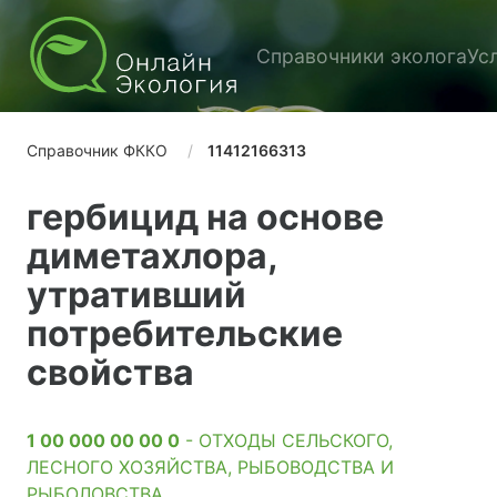
Справочники эколога
Ус
Справочник ФККО
11412166313
гербицид на основе
диметахлора,
утративший
потребительские
свойства
1 00 000 00 00 0
- ОТХОДЫ СЕЛЬСКОГО,
ЛЕСНОГО ХОЗЯЙСТВА, РЫБОВОДСТВА И
РЫБОЛОВСТВА