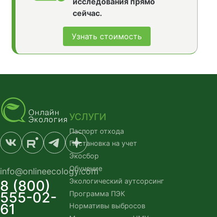
исследования прямо
сейчас.
Узнать стоимость
УСЛУГИ
Паспорт отхода
Постановка на учет
Экосбор
Обучение
info@onlineecology.com
Экологический аутсорсинг
8 (800)
555-02-
Программа ПЭК
61
Нормативы выбросов