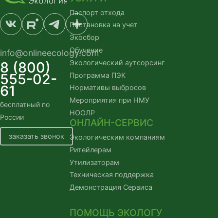
Паспорт отхода
Постановка на учет
Экосбор
Обучение
info@onlineecology.com
Экологический аутсорсинг
8 (800)
555-02-
Программа ПЭК
61
Нормативы выбросов
Мероприятия при НМУ
бесплатный по
НООЛР
России
ОНЛАЙН-СЕРВИС
заказать звонок
Экологическим компаниям
Ритейлерам
Утилизаторам
Техническая поддержка
Демонстрация Сервиса
ПОМОЩЬ ЭКОЛОГУ