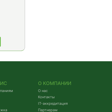
ВИС
О КОМПАНИИ
мпаниям
О нас
Контакты
IT-аккредитация
ржка
Партнерам