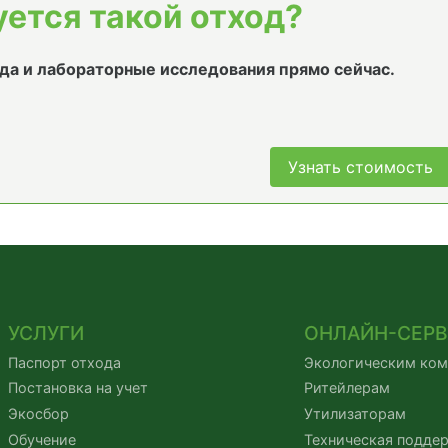
уется такой отход?
да и лабораторные исследования прямо сейчас.
Узнать стоимость
УСЛУГИ
ОНЛАЙН-СЕР
Паспорт отхода
Экологическим ко
Постановка на учет
Ритейлерам
Экосбор
Утилизаторам
Обучение
Техническая подде