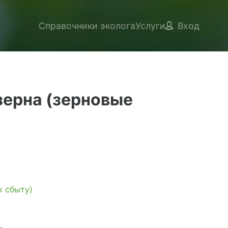
Справочники эколога
Услуги
Вход
зерна (зерновые
к сбыту)