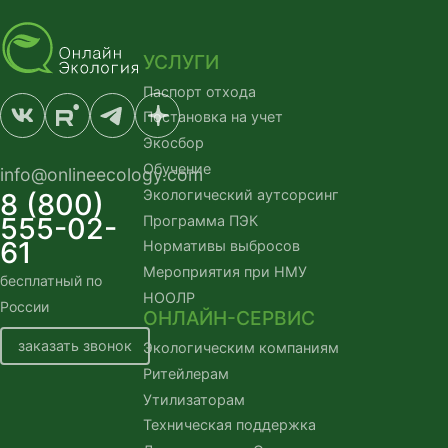
УСЛУГИ
Паспорт отхода
Постановка на учет
Экосбор
Обучение
info@onlineecology.com
Экологический аутсорсинг
8 (800)
555-02-
Программа ПЭК
61
Нормативы выбросов
Мероприятия при НМУ
бесплатный по
НООЛР
России
ОНЛАЙН-СЕРВИС
заказать звонок
Экологическим компаниям
Ритейлерам
Утилизаторам
Техническая поддержка