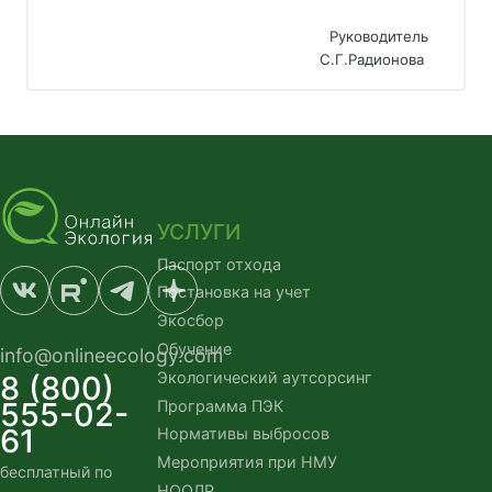
Руководитель
С.Г.Радионова 
УСЛУГИ
Паспорт отхода
Постановка на учет
Экосбор
Обучение
info@onlineecology.com
Экологический аутсорсинг
8 (800)
555-02-
Программа ПЭК
61
Нормативы выбросов
Мероприятия при НМУ
бесплатный по 
НООЛР