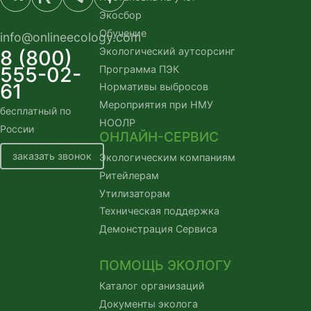
Экосбор
Обучение
info@onlineecology.com
Экологический аутсорсинг
8 (800)
555-02-
Программа ПЭК
61
Нормативы выбросов
Мероприятия при НМУ
бесплатный по 
НООЛР
России
ОНЛАЙН-СЕРВИС
заказать звонок
Экологическим компаниям
Ритейлерам
Утилизаторам
Техническая поддержка
Демонстрация Сервиса
ПОМОЩЬ ЭКОЛОГУ
Каталог организаций
Документы эколога