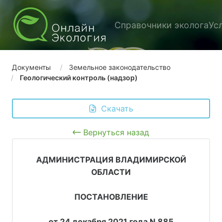
Справочники эколога
Ус
Документы
Земельное законодательство
Геологический контроль (надзор)
 Скачать
Вернуться назад
АДМИНИСТРАЦИЯ ВЛАДИМИРСКОЙ
ОБЛАСТИ
ПОСТАНОВЛЕНИЕ
от 24 декабря 2021 года N 885