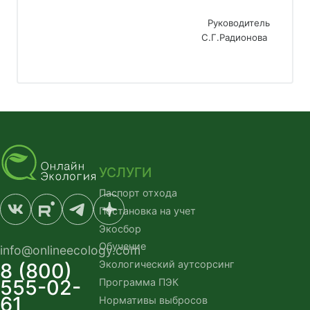
Руководитель
С.Г.Радионова 
УСЛУГИ
Паспорт отхода
Постановка на учет
Экосбор
Обучение
info@onlineecology.com
Экологический аутсорсинг
8 (800)
555-02-
Программа ПЭК
61
Нормативы выбросов