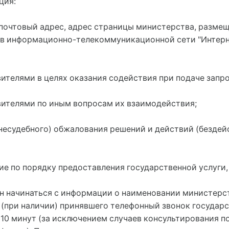
ция:
почтовый адрес, адрес страницы министерства, разме
в информационно-телекоммуникационной сети "Интерне
ителями в целях оказания содействия при подаче запр
вителями по иным вопросам их взаимодействия;
внесудебного) обжалования решений и действий (бездей
е по порядку предоставления государственной услуги, 
н начинаться с информации о наименовании министерст
 (при наличии) принявшего телефонный звонок государ
10 минут (за исключением случаев консультирования п