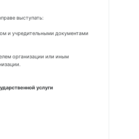
вправе выступать:
оном и учредительными документами
телем организации или иным
низации.
сударственной услуги