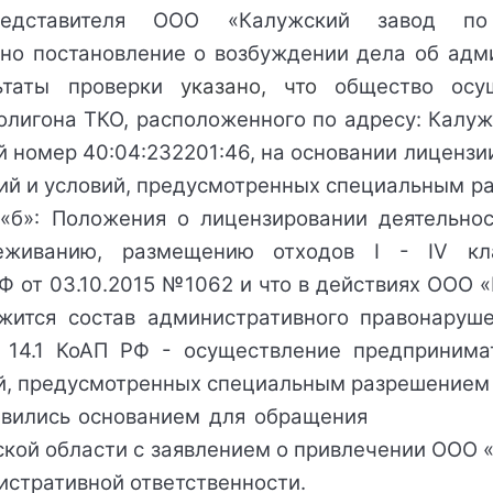
едставителя 
ООО «Калужский завод по п
ено постановление о возбуждении дела об адм
ьтаты проверки 
указано, что 
общество осу
олигона ТКО, расположенного по адресу: Калу
й номер 40:04:232201:46, на основании лицензии
ий и условий, предусмотренных специальным ра
«б»: Положения о лицензировании деятельнос
реживанию, размещению отходов I
 - IV кла
 от 03.10.2015 №1062 и что в действиях 
ООО «
жится состав административного правонарушен
 14.1 КоАП РФ 
- осуществление предпринима
й, предусмотренных специальным разрешением 
ились основанием для обращения               
кой области с заявлением о привлечении 
ООО «
истративной ответственности.