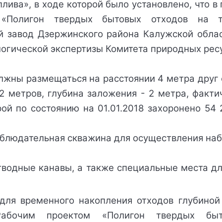
плива», в ходе которой было
 установлено, что в 
«Полигон твердых бытовых отходов на тер
й завод Дзержинского района Калужской облас
огической экспертизы Комитета природных рес
жны размещаться на расстоянии 4 метра друг о
12 метров, глубина заложения - 2 метра, факт
рой по состоянию на 01.01.2018 захоронено 54 
тельная скважина для осуществления набл
канавы, а также специальные места для о
для временного накопления отходов глубиной 
Рабочим проектом «Полигон твердых быт