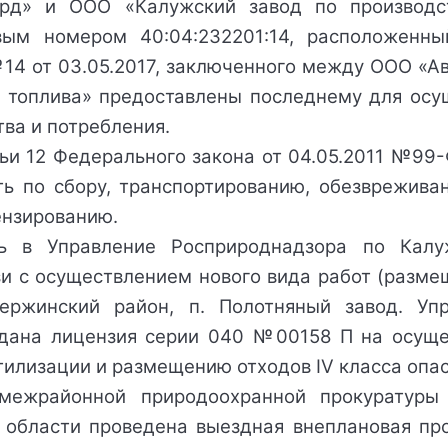
рд» и ООО «Калужский завод по производст
вым номером 40:04:232201:14, расположенн
14 от 03.05.2017, заключенного между ООО «А
о топлива» предоставлены последнему для осу
ва и потребления.
тьи 12 Федерального закона от 04.05.2011 №9
ть по сбору, транспортированию, обезврежива
ензированию.
сь в Управление Росприроднадзора по Кал
и с осуществлением нового вида работ (разме
зержинский район, п. Полотняный завод. Уп
дана лицензия серии 040 №00158 П на осущес
тилизации и размещению отходов IV класса опас
ежрайонной природоохранной прокуратуры 
 области проведена выездная внеплановая пр