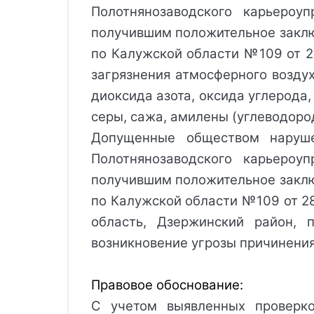
Полотнянозаводского карьероу
получившим положительное заклю
по Калужской области №109 от 28
загрязнения атмосферного возду
диоксида азота, оксида углерода,
серы, сажа, амилены (углеводоро
Допущенные обществом наруше
Полотнянозаводского карьероу
получившим положительное заклю
по Калужской области №109 от 28
область, Дзержинский район, 
возникновение угрозы причинени
Правовое обоснование:
С учетом выявленных проверко