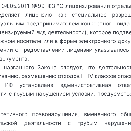
 04.05.2011 №99-ФЗ "О лицензировании отдельн
еделяет лицензию как специальное разреш
альным предпринимателем конкретного вида д
цензируемый вид деятельности), которое подт
ном носителе или в форме электронного докум
лении о предоставлении лицензии указывалось
документа.
2
 названного Закона следует, что деятельност
иванию, размещению отходов I - IV классов опа
РФ установлена административная ответс
сти с грубым нарушением условий, предусмотр
ративного правонарушения, вмененного общ
ельской деятельности с грубым нарушени