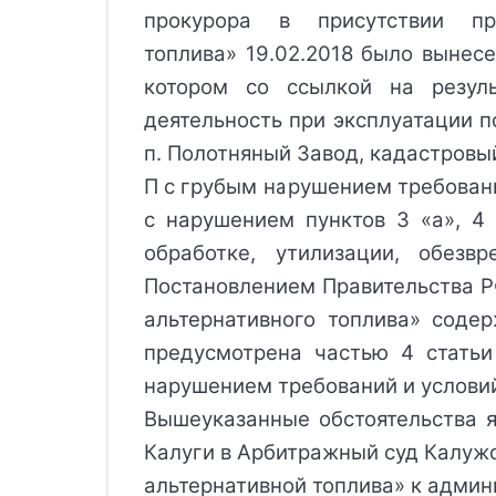
прокурора в присутствии пр
топлива»
 19.02.2018 было вынес
котором со ссылкой на резул
деятельность при эксплуатации п
п. Полотняный Завод, кадастровы
П с грубым нарушением требован
с нарушением пунктов 3 «а», 4 
обработке, утилизации, обезв
Постановлением Правительства РФ
альтернативного топлива»
 содер
предусмотрена частью 4 статьи
нарушением требований и услови
Вышеуказанные обстоятельства яв
Калуги
 в Арбитражный суд Калужс
альтернативной топлива»
к админ