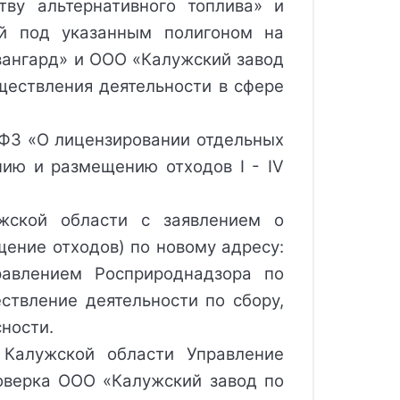
ву альтернативного топлива» и
ый под указанным полигоном на
вангард» и ООО «Калужский завод
ществления деятельности в сфере
9-ФЗ «О лицензировании отдельных
нию и размещению отходов I - IV
ужской области с заявлением о
щение отходов) по новому адресу:
равлением Росприроднадзора по
твление деятельности по сбору,
ности.
Калужской области Управление 
оверка 
ООО «Калужский завод по