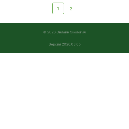
первую очередь, для очистки и пер
отходов
1
2
• осуществление инициатив и пред
общественности и отдельных гражд
направленных на защиту природы, з
и жизни человека
© 2026 Онлайн Экология
• содействие разработке и внесени
законодательные органы предложен
касающихся улучшения экологичес
Версия 2026.08.05
обстановки, программ и научно-тех
проектов, направленных на улучшен
качества окружающей природной ср
также обеспечение экологической
безопасности населения и др.