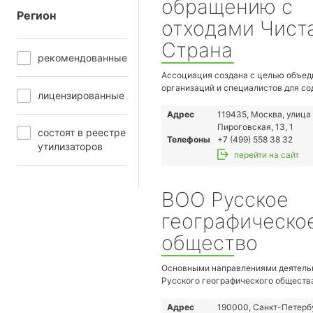
обращению с
Регион
отходами Чист
Страна
рекомендованные
Ассоциация создана с целью объед
организаций и специалистов для со
лицензированные
им в осуществлении деятельности,
направленной на развитие отрасли
Адрес
119435, Москва, улица
обращения с отходами производства
Пироговская, 13, 1
состоят в реестре
потребления, в том числе минимиз
Телефоны
+7 (499) 558 38 32
утилизаторов
антропогенного воздействия на
перейти на сайт
окружающую среду и здоровье чело
обращении с отходами производства
потребления.
ВОО Русское
географическо
общество
Основными направлениями деятель
Русского географического обществ
являются экспедиции и исследован
образование и просвещение, охрана
Адрес
190000, Санкт-Петерб