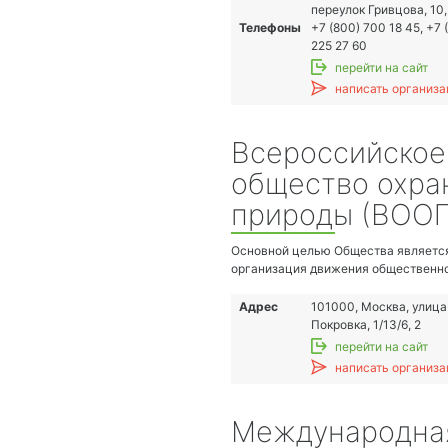
природы, издание книг и работа с
переулок Гривцова, 10,
молодёжью.
Телефоны
+7 (800) 700 18 45, +7 
225 27 60
перейти на сайт
написать организа
Всероссийское
общество охра
природы (ВООП
Основной целью Общества являетс
организация движения общественно
здоровую и благоприятную экологи
обстановку в России, за создание у
Адрес
101000, Москва, улица
способствующих ее устойчивому
Покровка, 1/13/6, 2
экологически безопасному развити
перейти на сайт
достижения этих целей Общество п
написать организа
решать следующие задачи:
• Защищать конституционные права
законные интересы граждан РФ на
Международна
экологическую и благоприятную