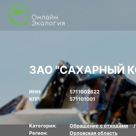
ЗАО "САХАРНЫЙ 
ИНН:
5711002822
КПП:
571101001
Категория:
Обращение с отходами
Регион:
Орловская область