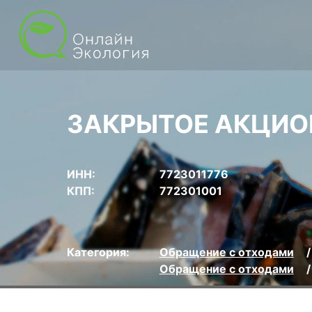
ЗАКРЫТОЕ АКЦИО
ИНН:
7723011776
КПП:
772301001
Категория:
Обращение с отходами
Обращение с отходами