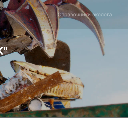
Справочники эколога
К"