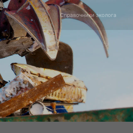
Справочники эколога