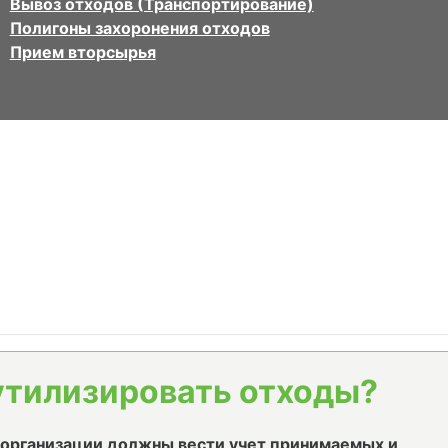
Вывоз отходов (Транспортирование)
Полигоны захоронения отходов
Прием вторсырья
утилизировать отходы?
е организации должны вести учет принимаемых и