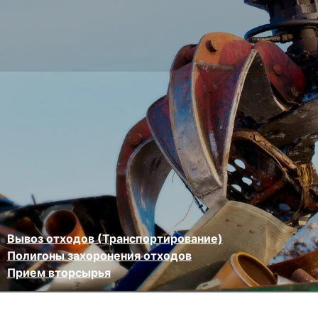
Вывоз отходов (Транспортирование)
Полигоны захоронения отходов
Прием вторсырья