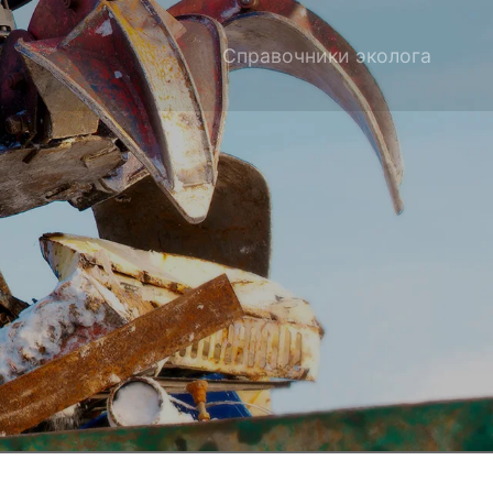
Справочники эколога