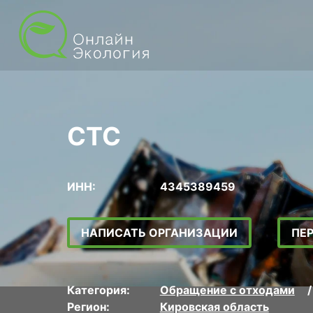
СТС
ИНН:
4345389459
НАПИСАТЬ ОРГАНИЗАЦИИ
ПЕ
Категория:
Обращение с отходами
Регион:
Кировская область