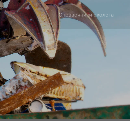
Справочники эколога