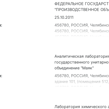
ФЕДЕРАЛЬНОЕ ГОСУДАРСТ
"ПРОИЗВОДСТВЕННОЕ ОБЪ
25.10.2011
:
456780, РОССИЯ, Челябинска
456780, РОССИЯ, Челябинска
456780, РОССИЯ, Челябинска
456780, РОССИЯ, Челябинска
456780, РОССИЯ, Челябинска
456780, РОССИЯ, Челябинска
Аналитическая лаборатори
410080, РОССИЯ, Саратовск
государственного унитарн
МО,Вольский тракт, 4
объединение "Маяк"
:
456780, РОССИЯ, Челябинска
здание 101, (помещения 512
456780, РОССИЯ, Челябинска
здание 803, 2 этаж (помеще
а, 333)
456780, РОССИЯ, Челябинска
Лаборатория химического 