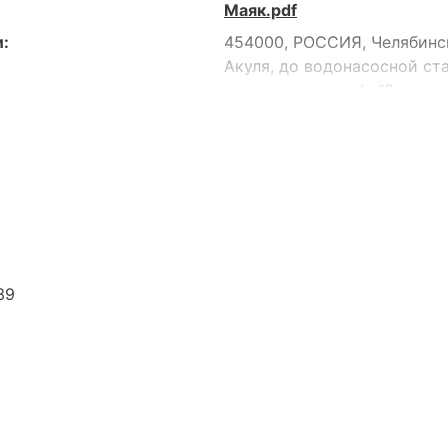
Маяк.pdf
:
454000, РОССИЯ, Челябинска
Акуля, до водонасосной ст
м на восток от о/л "Звездоч
фильтровальной станции по 
454000, РОССИЯ, Челябинска
здание 141
39