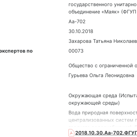
здание188А, 3 этаж (помещ
государственного унитарн
456780, РОССИЯ, Челябинска
объединение «Маяк» (ФГУП
здание 188, 1 этаж(помещен
Аа-702
456780, РОССИЯ, Челябинска
30.10.2018
здание 105, этаж 1 (помещен
49,51)
Захарова Татьяна Николае
экспертов по
00073
Общество с ограниченной о
Гурьева Ольга Леонидовна
Окружающая среда (Испыта
окружающей среды)
Вода природная поверхност
централизованных систем 
горячего водоснабжения); 
2018.10.30.Аа-702.ФГУ