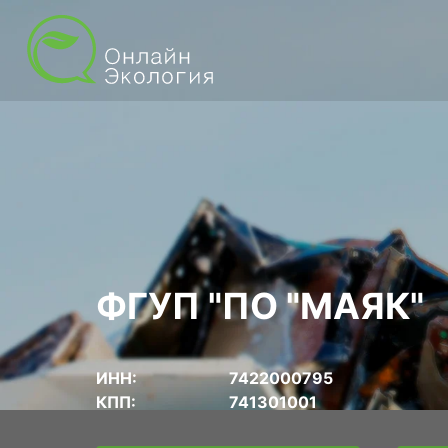
ФГУП "ПО "МАЯК"
ИНН:
7422000795
КПП:
741301001