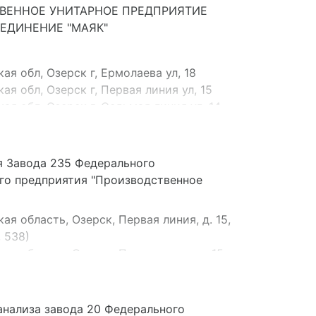
ВЕННОЕ УНИТАРНОЕ ПРЕДПРИЯТИЕ
ЕДИНЕНИЕ "МАЯК"
я обл, Озерск г, Ермолаева ул, 18
я обл, Озерск г, Первая линия ул, 15
я обл, Озерск г, Седьмая линия ул, 14
я обл, Озерск г, Первая линия ул, 11
я обл, Озерск г, Восьмая линия ул, 9
я обл, Озерск г, Седьмая линия ул, 5
я Завода 235 Федерального
ая обл, Саратовский р-н, Расковское
ого предприятия "Производственное
я область, Озерск, Первая линия, д. 15,
, 538)
я область, Озерск, Первая линия, д.15,
ния 228, 234, 245), 3 этаж (помещения 310/
я область, Озерск, Первая линия, д.15,
анализа завода 20 Федерального