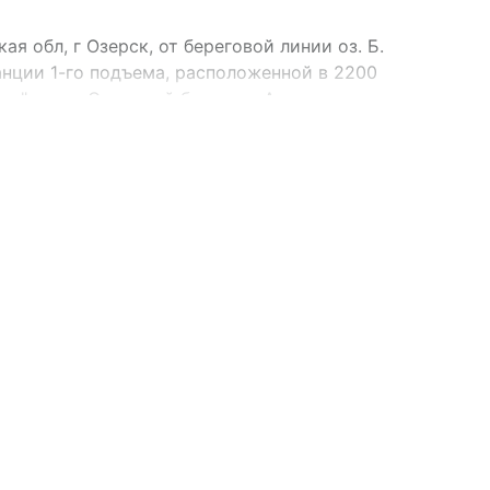
я обл, г Озерск, от береговой линии оз. Б.
анции 1-го подъема, расположенной в 2200
ка" по ул. Северный берег оз. Акакуль, до
ул. Мира, 2а, здание 39
я обл, г Озерск, ул. Восьмая линия, д. 9,