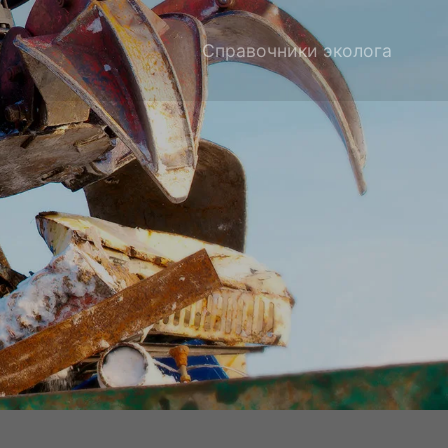
Справочники эколога