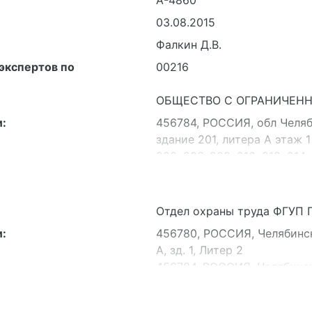
03.08.2015
Фалкин Д.В.
экспертов по
00216
ОБЩЕСТВО С ОГРАНИЧЕНН
:
456784, РОССИЯ, обл Челяби
здание 201, литера А этаж 
203, 206, 208, 210, 212, 214,
Отдел охраны труда ФГУП 
:
456780, РОССИЯ, Челябинска
А, зд. 1, Литер 2
456784, РОССИЯ, Челябинская
А, А1