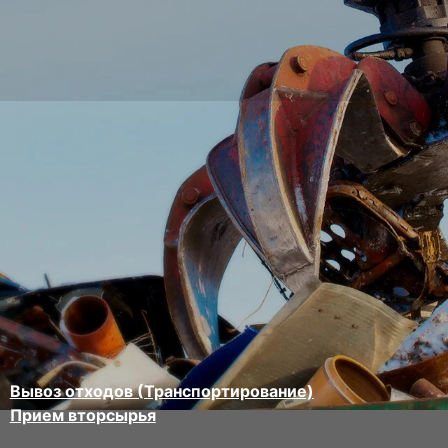
Вывоз отходов (Транспортирование)
Прием вторсырья