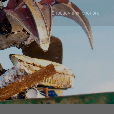
Справочники эколога