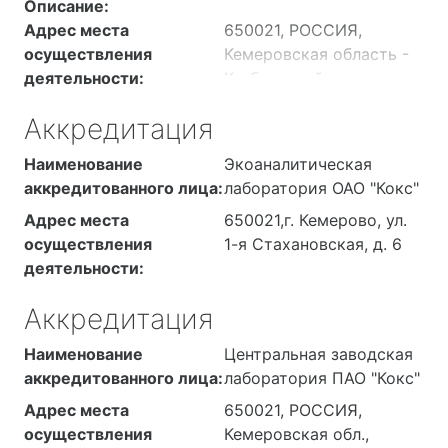
Описание:
Адрес места
650021, РОССИЯ,
осуществления
Кемеровская область -
деятельности:
Кузбасс, район
Кемеровский, город
Аккредитация
Кемерово, улица 1-я
Стахановская, д.29
Наименование
Экоаналитическая
здание
аккредитованного лица:
лаборатория ОАО "Кокс"
экоаналитическая
Адрес места
650021,г. Кемерово, ул.
лаборатория (каб. №1, 2,
осуществления
1-я Стахановская, д. 6
4, 5, 6, 7, 9, 12, 14, 18
деятельности:
(архив), 19, 21), здание
закрытая стоянка
Аккредитация
автомобилей.
Наименование
Центральная заводская
аккредитованного лица:
лаборатория ПАО "Кокс"
Адрес места
650021, РОССИЯ,
осуществления
Кемеровская обл.,