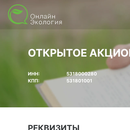
ОТКРЫТОЕ АКЦИО
ИНН:
5318000280
КПП:
531801001
РЕКВИЗИТЫ