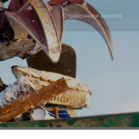
Справочники эколога