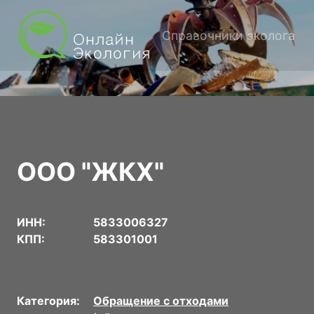
Справочники эколога
ООО "ЖКХ"
ИНН:
5833006327
КПП:
583301001
Категория:
Обращение с отходами