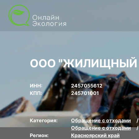
ООО "ЖИЛИЩНЫЙ 
ИНН:
2457055612
КПП:
245701001
Категория:
Обращение с отходами
Обращение с отходами
Регион:
Красноярский край