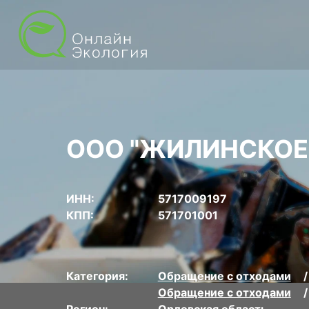
ООО "ЖИЛИНСКОЕ
ИНН:
5717009197
КПП:
571701001
Категория:
Обращение с отходами
Обращение с отходами
Регион:
Орловская область