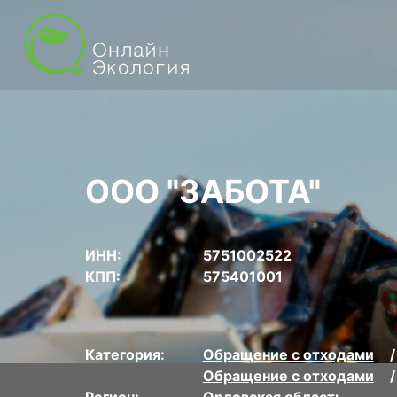
ООО "ЗАБОТА"
ИНН:
5751002522
КПП:
575401001
Категория:
Обращение с отходами
Обращение с отходами
Регион:
Орловская область