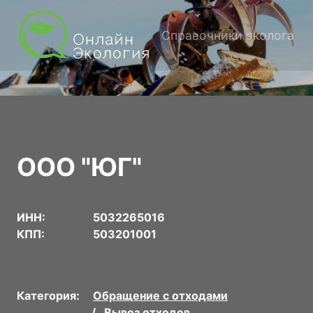
Справочники эколога
ООО "ЮГ"
ИНН:
5032265016
КПП:
503201001
Категория:
Обращение с отходами
Вывоз отходов