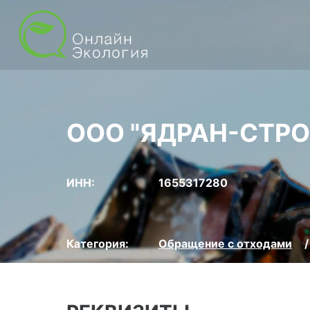
ООО "ЯДРАН-СТРО
ИНН:
1655317280
Категория:
Обращение с отходами