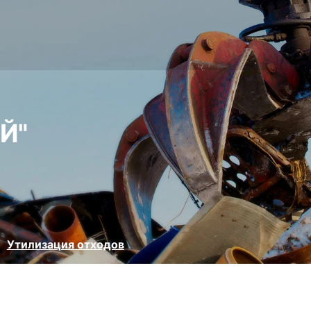
Й"
Утилизация отходов