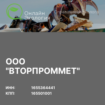
Справочники эколога
ООО
"ВТОРПРОММЕТ"
ИНН:
1655364441
КПП:
165501001