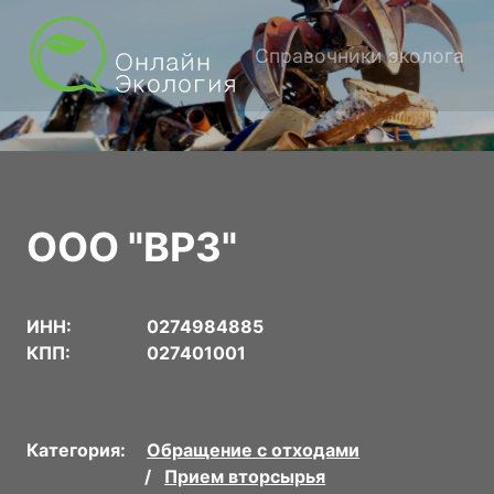
Справочники эколога
ООО "ВРЗ"
ИНН:
0274984885
КПП:
027401001
Категория:
Обращение с отходами
Прием вторсырья