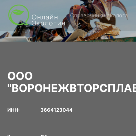
Справочники эколога
ООО
"ВОРОНЕЖВТОРСПЛА
ИНН:
3664123044