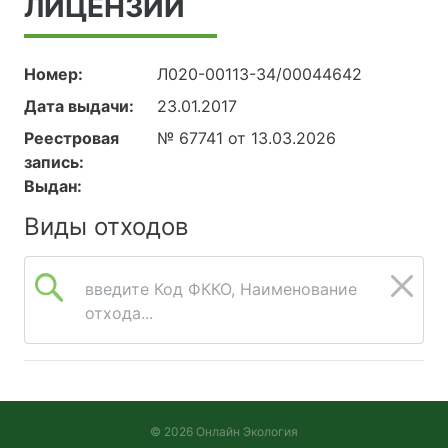
ЛИЦЕНЗИИ
административно-
бытовое здание с
лабораторией
Номер:
Л020-00113-34/00044642
химического анализа,
Дата выдачи:
23.01.2017
эт. 03, пом. 301, 302,
303, 308, 308 а, 308 в,
Реестровая
№ 67741 от 13.03.2026
308 д, 309, 314
запись:
Выдан:
Виды отходов
введите Код ФККО, Наименование
отхода...
© 2026 Онлайн Экология