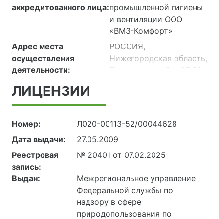
аккредитованного лица:
промышленной гигиены
и вентиляции ООО
«ВМЗ-Комфорт»
Адрес места
РОССИЯ,
осуществления
Нижегородская область,
деятельности:
Проммикрорайон № 14
ОАО «ВМЗ», Выкса,
ЛИЦЕНЗИИ
участок "Площадка
Северная", зд. 10,
помещения №№ 3, 5,
Номер:
Л020-00113-52/00044628
находящиеся на 5 этаже
Дата выдачи:
27.05.2009
в здании центральной
заводской лаборатории
Реестровая
№ 20401 от 07.02.2025
(корпус А)
запись:
Выдан:
Межрегиональное управление
Федеральной службы по
надзору в сфере
природопользования по