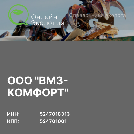
Справочники эколога
ООО "ВМЗ-
КОМФОРТ"
ИНН:
5247018313
КПП:
524701001