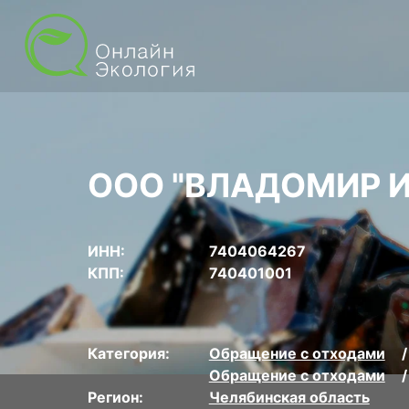
ООО "ВЛАДОМИР И
ИНН:
7404064267
КПП:
740401001
Категория:
Обращение с отходами
Обращение с отходами
Регион:
Челябинская область