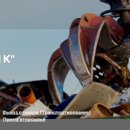
 К"
Вывоз отходов (Транспортирование)
Прием вторсырья