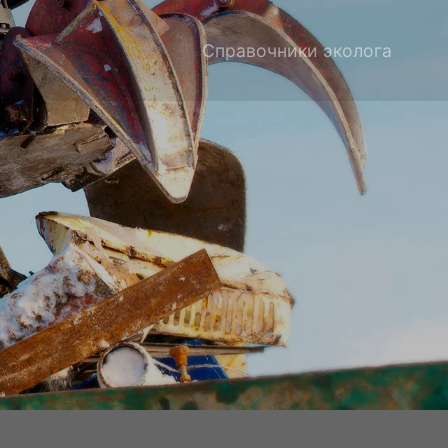
Справочники эколога