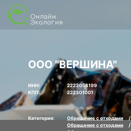
ООО "ВЕРШИНА"
ИНН:
2223058199
КПП:
222301001
Категория:
Обращение с отходами
Обращение с отходами