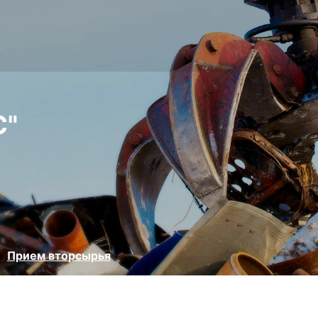
С"
Прием вторсырья