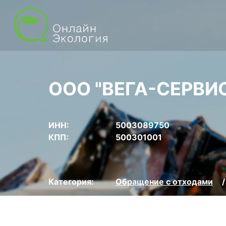
ООО "ВЕГА-СЕРВИ
ИНН:
5003089750
КПП:
500301001
Категория:
Обращение с отходами