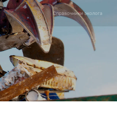
Справочники эколога