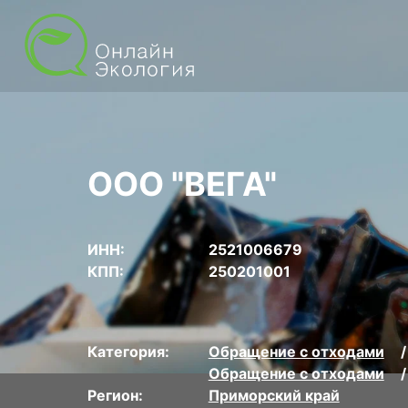
ООО "ВЕГА"
ИНН:
2521006679
КПП:
250201001
Категория:
Обращение с отходами
Обращение с отходами
Регион:
Приморский край