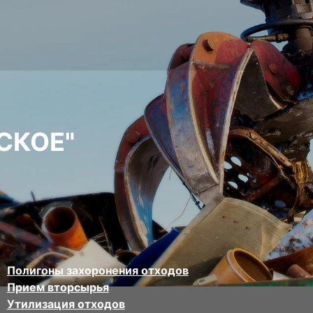
СКОЕ"
Полигоны захоронения отходов
Прием вторсырья
Утилизация отходов