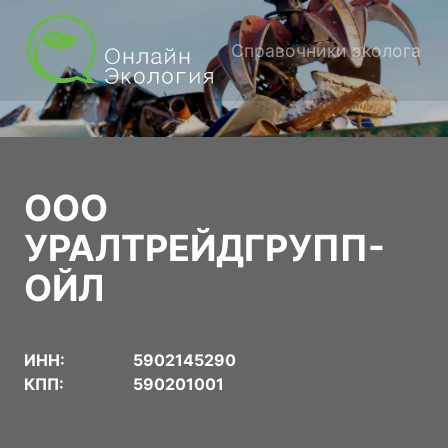
Справочники эколога
ООО
УРАЛТРЕЙДГРУПП-
ОЙЛ
ИНН:
5902145290
КПП:
590201001