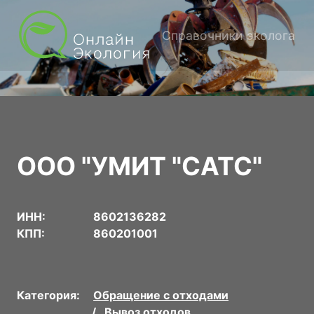
Справочники эколога
ООО "УМИТ "САТС"
ИНН:
8602136282
КПП:
860201001
Категория:
Обращение с отходами
Вывоз отходов