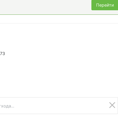
Перейти
873
хода...