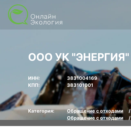
ООО УК "ЭНЕРГИЯ"
ИНН:
3831004169
КПП:
383101001
Категория:
Обращение с отходами
Обращение с отходами