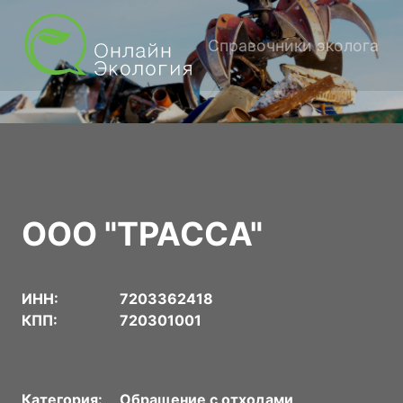
Справочники эколога
ООО "ТРАССА"
ИНН:
7203362418
КПП:
720301001
Категория:
Обращение с отходами