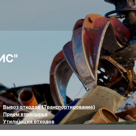
ИС"
Вывоз отходов (Транспортирование)
Прием вторсырья
Утилизация отходов