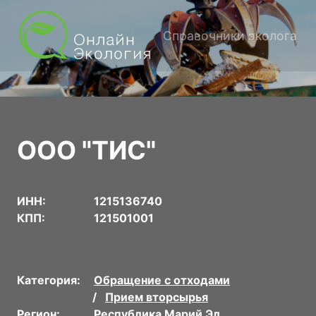
Справочники эколога
ООО "ТИС"
ИНН:
1215136740
КПП:
121501001
Категория:
Обращение с отходами
Прием вторсырья
Регион:
Республика Марий Эл